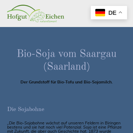
DE
Bio-Soja vom Saargau
(Saarland)
Der Grundstoff für Bio-Tofu und Bio-Sojamilch.
Die Sojabohne
„Die Bio-Sojabohne wächst auf unseren Feldern in Biringen
bestens und sie hat noch viel Potenzial. Soja ist eine Pflanze
mit Zukunft, die aber auch Geschichte hat. 1873 wurde