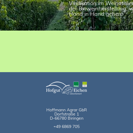
Vinifikation im Weinatelie
der Bioweinherstellung, w
Hand in Hand gehen.
Hoffmann Agrar GbR
Dorfstraße 1
D-66780 Biringen
+49 6869 705